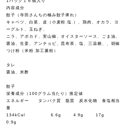
1パック１６個入り
内容成分
餃子（寺田さんちの極み餃子痺れ）
キャベツ、白菜、皮（小麦粉.塩.）、鶏肉、オカラ、ヨ
ーグルト、玉ねぎ、
ニラ、アボカド、実山椒、オイスターソース、ごま油、
醤油、生姜、アンチョビ、昆布茶、塩、三温糖、、胡椒
つけ粉（米粉.加工澱粉）
タレ
醤油、米酢
餃子
栄養成分（100グラム当たり）推定値
エネルギー タンパク質 脂質 炭水化物 食塩相当
量
134kCal 6.6g 4.9g 17g
0.9g