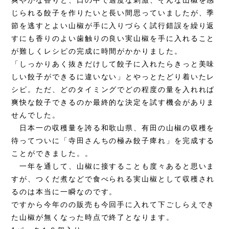
爽やかな香りと、口の中で適度な刺激、そんな山椒を感
じられる餃子を作りたいと長い間思っていましたが、季
節を逃すとよい山椒が手に入りづらく試行錯誤を繰り返
すにも香りのよい歯触りの良い実山椒を手に入れること
が難しくレシピの完成に時間がかかりました。
「しっかりあく抜きだけして餃子に入れたらきっと美味
しい餃子ができるに違いない」とやっとたどり着いたレ
シピ。ただ、どのタイミングでどの程度の量を入れれば
爽快な餃子できるのか最終的な決定を試す機会がありま
せんでした。
日本一の収穫量を誇る和歌山県、有田の山椒の収穫を
待ってついに「寺田さんちの極み餃子痺れ」を完成する
ことができました。。
一年を通して、山椒に接することも度々あると思いま
すが、つくだ煮などで食べられる実山椒として収穫され
るのは本当に一瞬なのです。
ですから今年のの販売も今回手に入れて下ごしらえでき
た山椒が無くなった時点で終了となります。