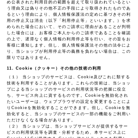
め公表された利用目的の範囲を超えて取り扱われているとい
う理由又は偽りその他不正の手段により取得されたものであ
るという理由により、個人情報保護法の定めに基づきその利
用の停止又は消去（以下「利用停止等」といいます。）を求
められた場合において、そのご請求に理由があることが判明
した場合には、お客様ご本人からのご請求であることを確認
の上で、遅滞なく個人情報の利用停止等を行い、その旨をお
客様に通知します。但し、個人情報保護法その他の法令によ
り、当ショップが利用停止等の義務を負わない場合は、この
限りではありません。
11. Cookie（クッキー）その他の技術の利用
（１） 当ショップのサービスは、Cookie及びこれに類する
技術を利用することがあります。これらの技術は、当ショッ
プによる当ショップのサービスの利用状況等の把握に役立
ち、サービス向上に資するものです。Cookieを無効化され
たいユーザーは、ウェブブラウザの設定を変更することによ
りCookieを無効化することができます。但し、Cookieを無
効化すると、当ショップのサービスの一部の機能をご利用い
ただけなくなる場合があります。
（２） 当ショップは、当ショップサービスが提供するサー
ビスの利用状況等を調査・分析するため、本サービス上に